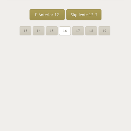
Anterior 12
Siguiente 12
13
14
15
16
17
18
19