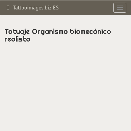
Tattooimages.biz ES
Altern
navig
Tatuaje Organismo biomecánico
realista