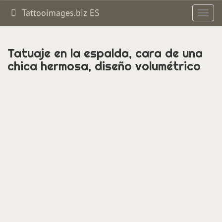
Tattooimages.biz ES
Altern
navig
Tatuaje en la espalda, cara de una
chica hermosa, diseño volumétrico