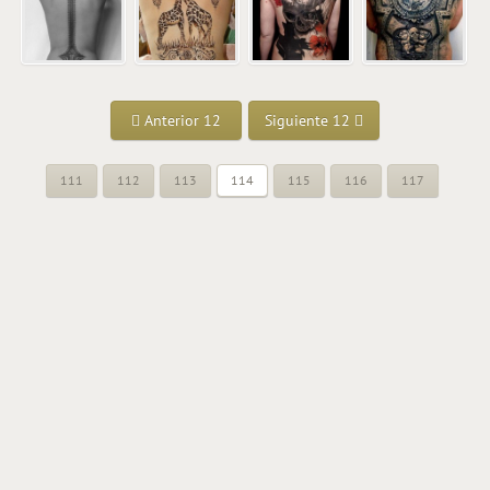
Anterior 12
Siguiente 12
111
112
113
114
115
116
117