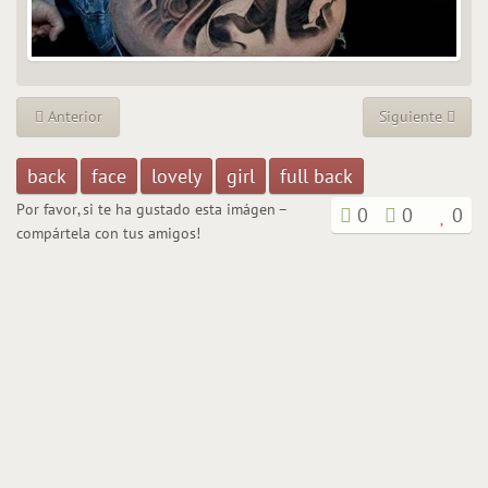
Anterior
Siguiente
back
face
lovely
girl
full back
Por favor, si te ha gustado esta imágen –
0
0
0
compártela con tus amigos!