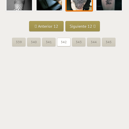
Anterior 12
Siguiente 12
339
340
341
342
343
344
345