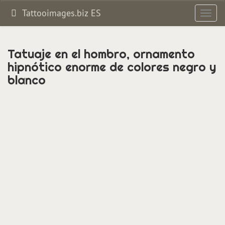
Tattooimages.biz ES
Altern
navig
Tatuaje en el hombro, ornamento
hipnótico enorme de colores negro y
blanco