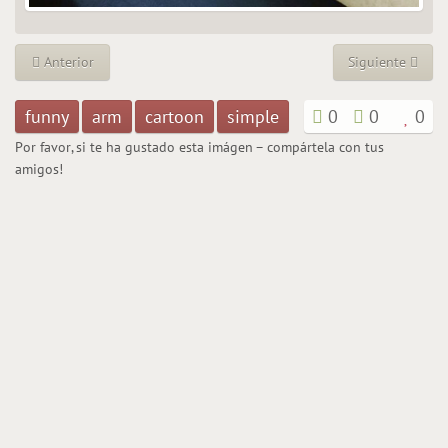
Anterior
Siguiente
funny
arm
cartoon
simple
0
0
0
Por favor, si te ha gustado esta imágen – compártela con tus
amigos!