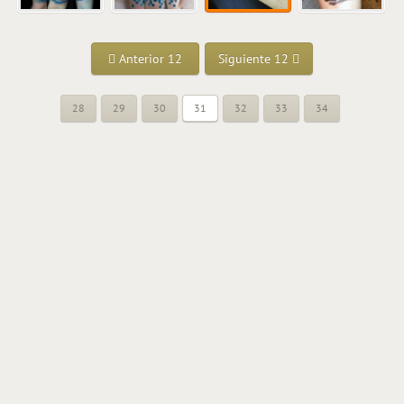
Anterior 12
Siguiente 12
28
29
30
31
32
33
34