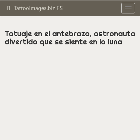
Tattooimages.biz ES
Altern
navig
Tatuaje en el antebrazo, astronauta
divertido que se siente en la luna