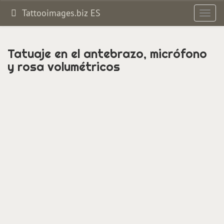
Tattooimages.biz ES
Altern
navig
Tatuaje en el antebrazo, micrófono
y rosa volumétricos