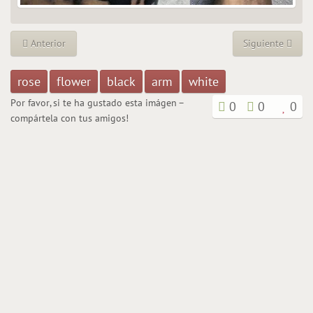
Anterior
Siguiente
rose
flower
black
arm
white
Por favor, si te ha gustado esta imágen –
0
0
0
compártela con tus amigos!