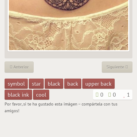
Anterior
Siguiente
symbol
star
black
back
upper back
black ink
cool
0
0
1
Por favor, si te ha gustado esta imágen – compártela con tus
amigos!