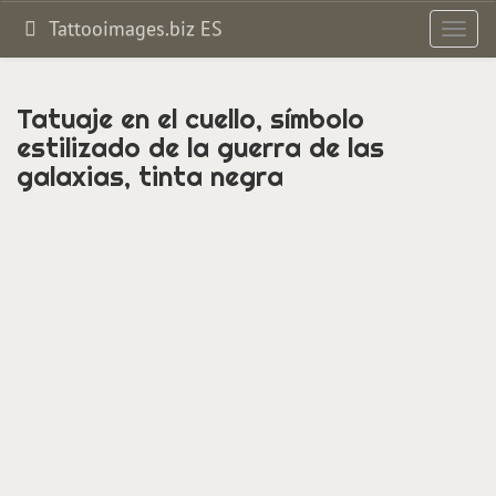
Tattooimages.biz ES
Altern
navig
Tatuaje en el cuello, símbolo
estilizado de la guerra de las
galaxias, tinta negra