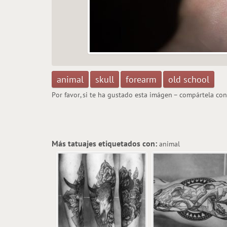
animal
skull
forearm
old school
Por favor, si te ha gustado esta imágen – compártela co
Más tatuajes etiquetados con:
animal