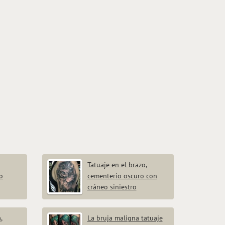
Tatuaje en el brazo,
o
cementerio oscuro con
cráneo siniestro
,
La bruja maligna tatuaje