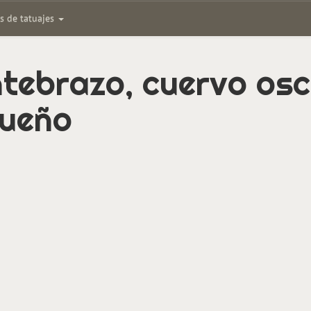
as de tatuajes
ntebrazo, cuervo osc
queño