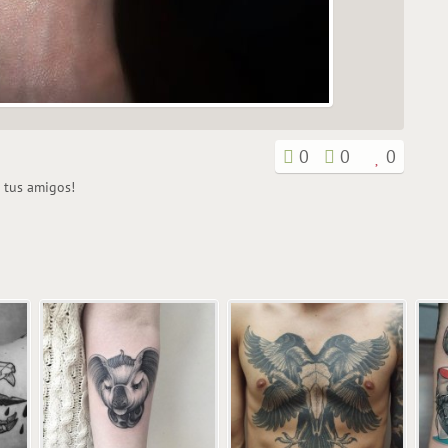
0
0
0
n tus amigos!