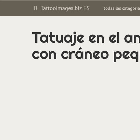
Tattooimages.biz ES
todas las categori
Tatuaje en el a
con cráneo pe