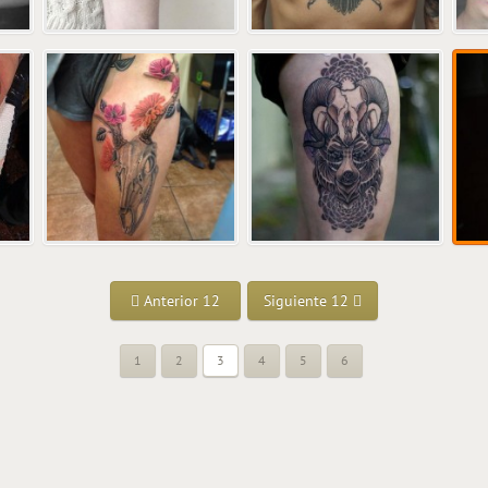
Anterior 12
Siguiente 12
1
2
3
4
5
6