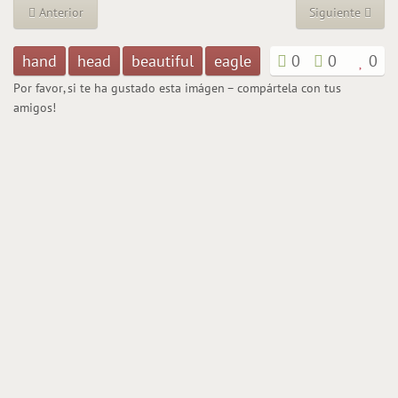
Anterior
Siguiente
hand
head
beautiful
eagle
0
0
0
Por favor, si te ha gustado esta imágen – compártela con tus
amigos!