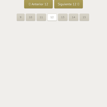
Anterior 12
Siguiente 12
9
10
11
12
13
14
15