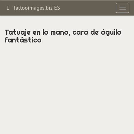
Tattooimages.biz ES
Altern
navig
Tatuaje en la mano, cara de águila
fantástica