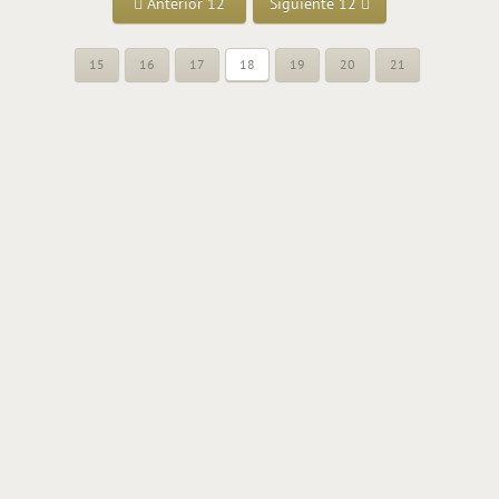
Anterior 12
Siguiente 12
15
16
17
18
19
20
21