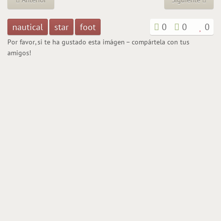
Anterior
Siguiente
nautical
star
foot
0
0
0
Por favor, si te ha gustado esta imágen – compártela con tus
amigos!