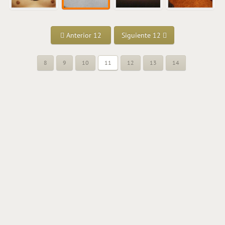
Anterior 12
Siguiente 12
8
9
10
11
12
13
14