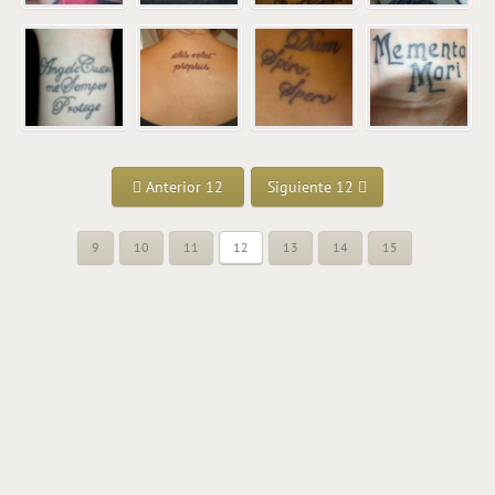
Anterior 12
Siguiente 12
9
10
11
12
13
14
15