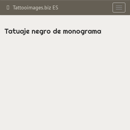
Tattooimages.biz ES
Altern
navig
Tatuaje negro de monograma