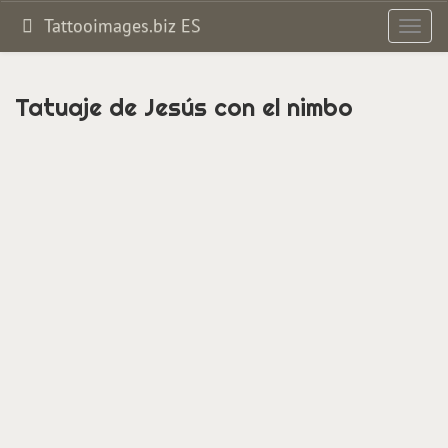
Tattooimages.biz ES
Altern
navig
Tatuaje de Jesús con el nimbo