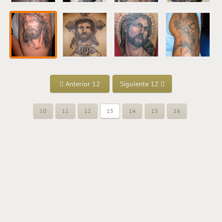
Anterior 12
Siguiente 12
10
11
12
13
14
15
16