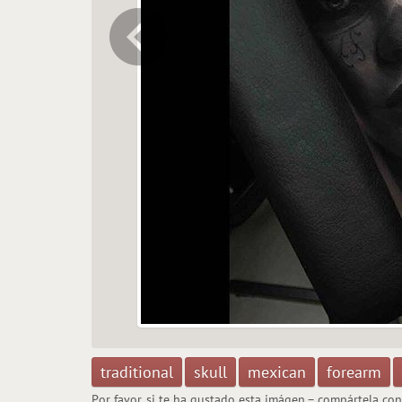
traditional
skull
mexican
forearm
Por favor, si te ha gustado esta imágen – compártela co