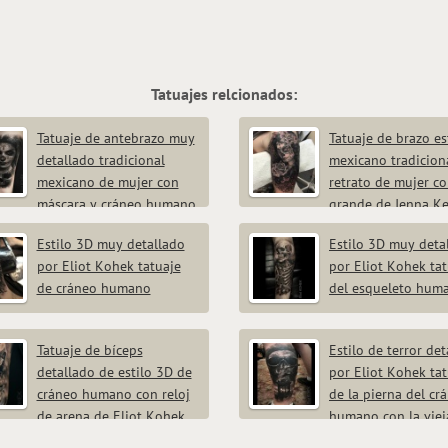
Tatuajes relcionados:
Tatuaje de antebrazo muy
Tatuaje de brazo es
detallado tradicional
mexicano tradicion
mexicano de mujer con
retrato de mujer co
máscara y cráneo humano
grande de Jenna Ke
Estilo 3D muy detallado
Estilo 3D muy deta
por Eliot Kohek tatuaje
por Eliot Kohek tat
de cráneo humano
del esqueleto hum
Tatuaje de bíceps
Estilo de terror de
detallado de estilo 3D de
por Eliot Kohek tat
cráneo humano con reloj
de la pierna del cr
de arena de Eliot Kohek
humano con la viej
iglesia