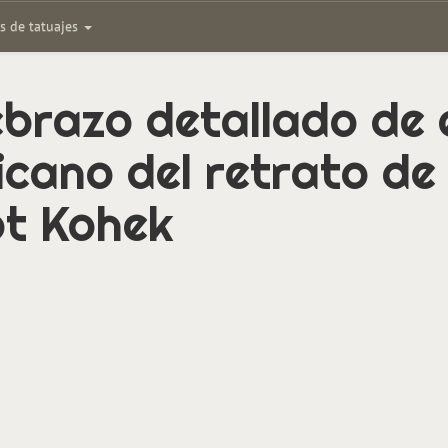
as de tatuajes
brazo detallado de e
icano del retrato de
ot Kohek