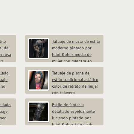
tilo
Tatuaje de muslo de estilo
al del
moderno pintado por
n rosa
Eliot Kohek muslo de
rr
mujer con máscara en
forma de calavera
llado
Tatuaje de pierna de
uaje
estilo tradicional asiático
ano
color de retrato de mujer
con calavera
tallado
Estilo de fantasía
uaje
detallado espeluznante
áneo
luciendo pintado por
a
Eliot Kohek tatuaje de
esqueleto con dos calaveras