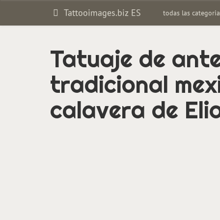
Tattooimages.biz ES
todas las categori
Tatuaje de ante
tradicional mex
calavera de Eli