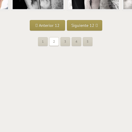
Anterior 12
Siguiente 12
1
2
3
4
5