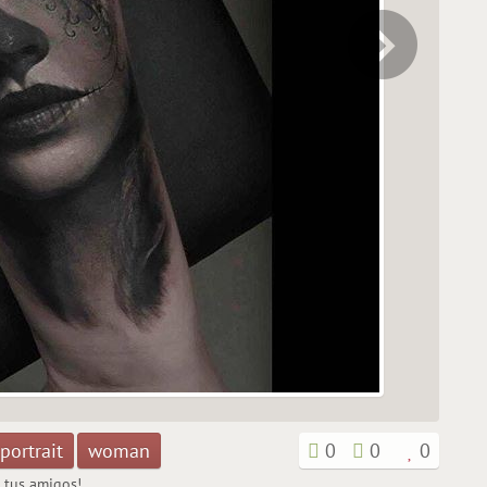
portrait
woman
0
0
0
n tus amigos!